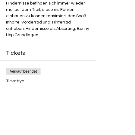
Hindernisse befinden sich immer wieder 
mal auf dem Trail, diese ins Fahren 
einbauen zu können maximiert den Spaß.
Inhalte: Vorderrad und  Hinterrad 
anheben, Hindernisse als Absprung, Bunny 
Hop Grundlagen.
Tickets
Verkauf beendet
Tickettyp
Teilnahme Fahrtechnik Kurs
Preis
40,00 €